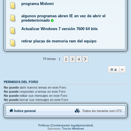
programa Midomi
algunos programas abren IE en vez de abrir el
predeterminado
Actualizar Windows 7 versión 7600 64 bits
retirar placas de memoria ram del equipo
1
2
3
4
Siguiente
79 temas
Ir a
PERMISOS DEL FORO
No puede
abrir nuevos temas en este Foro
No puede
responder a temas en este Foro
No puede
editar sus mensajes en este Foro
No puede
borrar sus mensajes en este Foro
Índice general
Todos los horarios son
UTC
Políticas (Cookies|aviso legal|privacidad)
Sponsors:
Trucos Windows