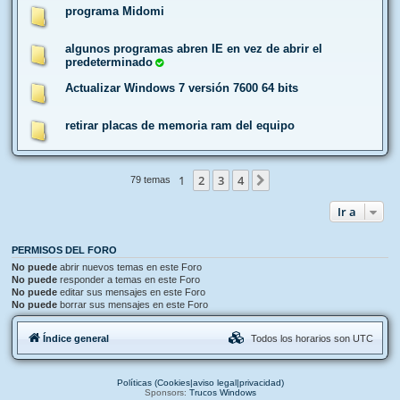
programa Midomi
algunos programas abren IE en vez de abrir el
predeterminado
Actualizar Windows 7 versión 7600 64 bits
retirar placas de memoria ram del equipo
1
2
3
4
Siguiente
79 temas
Ir a
PERMISOS DEL FORO
No puede
abrir nuevos temas en este Foro
No puede
responder a temas en este Foro
No puede
editar sus mensajes en este Foro
No puede
borrar sus mensajes en este Foro
Índice general
Todos los horarios son
UTC
Políticas (Cookies|aviso legal|privacidad)
Sponsors:
Trucos Windows