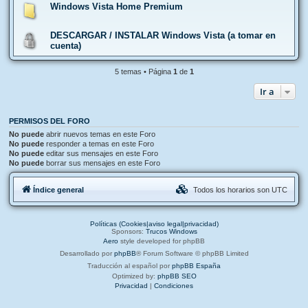
Windows Vista Home Premium
DESCARGAR / INSTALAR Windows Vista (a tomar en
cuenta)
5 temas • Página
1
de
1
Ir a
PERMISOS DEL FORO
No puede
abrir nuevos temas en este Foro
No puede
responder a temas en este Foro
No puede
editar sus mensajes en este Foro
No puede
borrar sus mensajes en este Foro
Índice general
Todos los horarios son
UTC
Políticas (Cookies|aviso legal|privacidad)
Sponsors:
Trucos Windows
Aero
style developed for phpBB
Desarrollado por
phpBB
® Forum Software © phpBB Limited
Traducción al español por
phpBB España
Optimized by:
phpBB SEO
Privacidad
|
Condiciones