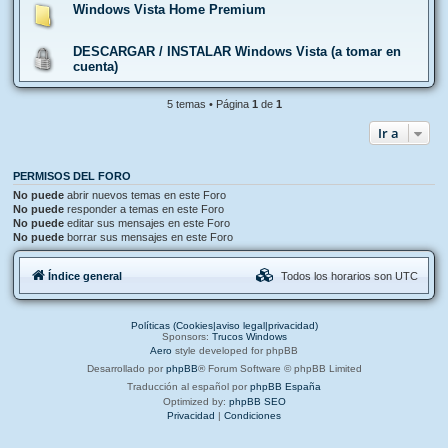
Windows Vista Home Premium
DESCARGAR / INSTALAR Windows Vista (a tomar en
cuenta)
5 temas • Página
1
de
1
Ir a
PERMISOS DEL FORO
No puede
abrir nuevos temas en este Foro
No puede
responder a temas en este Foro
No puede
editar sus mensajes en este Foro
No puede
borrar sus mensajes en este Foro
Índice general
Todos los horarios son
UTC
Políticas (Cookies|aviso legal|privacidad)
Sponsors:
Trucos Windows
Aero
style developed for phpBB
Desarrollado por
phpBB
® Forum Software © phpBB Limited
Traducción al español por
phpBB España
Optimized by:
phpBB SEO
Privacidad
|
Condiciones