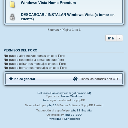
Windows Vista Home Premium
DESCARGAR / INSTALAR Windows Vista (a tomar en
cuenta)
5 temas • Página
1
de
1
Ir a
PERMISOS DEL FORO
No puede
abrir nuevos temas en este Foro
No puede
responder a temas en este Foro
No puede
editar sus mensajes en este Foro
No puede
borrar sus mensajes en este Foro
Índice general
Todos los horarios son
UTC
Políticas (Cookies|aviso legal|privacidad)
Sponsors:
Trucos Windows
Aero
style developed for phpBB
Desarrollado por
phpBB
® Forum Software © phpBB Limited
Traducción al español por
phpBB España
Optimized by:
phpBB SEO
Privacidad
|
Condiciones