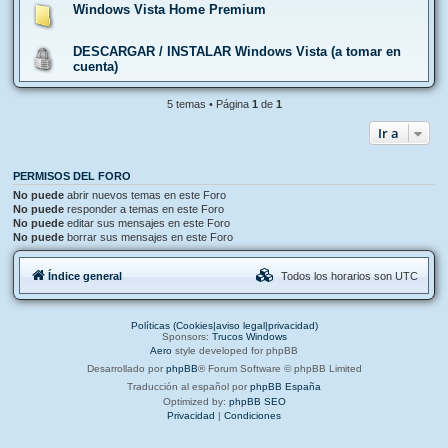
Windows Vista Home Premium
DESCARGAR / INSTALAR Windows Vista (a tomar en
cuenta)
5 temas • Página
1
de
1
Ir a
PERMISOS DEL FORO
No puede
abrir nuevos temas en este Foro
No puede
responder a temas en este Foro
No puede
editar sus mensajes en este Foro
No puede
borrar sus mensajes en este Foro
Índice general
Todos los horarios son
UTC
Políticas (Cookies|aviso legal|privacidad)
Sponsors:
Trucos Windows
Aero
style developed for phpBB
Desarrollado por
phpBB
® Forum Software © phpBB Limited
Traducción al español por
phpBB España
Optimized by:
phpBB SEO
Privacidad
|
Condiciones