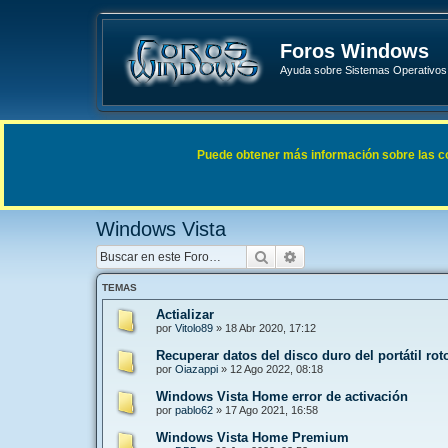
Foros Windows
Ayuda sobre Sistemas Operativos 
Enlaces rápidos
FAQ
Puede obtener más información sobre las cook
Índice general
Sistemas Operativos Microsoft
Windows 
Windows Vista
Buscar
Búsqueda avanzada
TEMAS
Actializar
por
Vitolo89
»
18 Abr 2020, 17:12
Recuperar datos del disco duro del portátil rot
por
Oiazappi
»
12 Ago 2022, 08:18
Windows Vista Home error de activación
por
pablo62
»
17 Ago 2021, 16:58
Windows Vista Home Premium