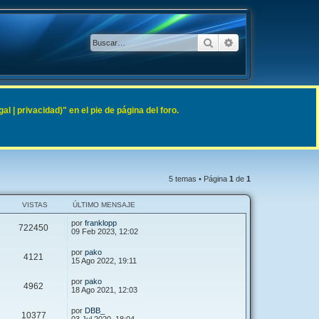
Buscar
Búsqueda avanzad
 | privacidad)" en el pie de página del foro.
5 temas • Página
1
de
1
VISTAS
ÚLTIMO MENSAJE
por
franklopp
722450
09 Feb 2023, 12:02
por
pako
4121
15 Ago 2022, 19:11
por
pako
4962
18 Ago 2021, 12:03
por
DBB_
10377