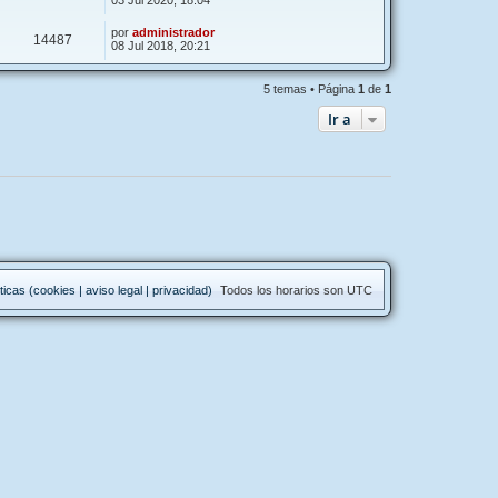
03 Jul 2020, 18:04
por
administrador
14487
08 Jul 2018, 20:21
5 temas • Página
1
de
1
Ir a
ticas (cookies | aviso legal | privacidad)
Todos los horarios son
UTC