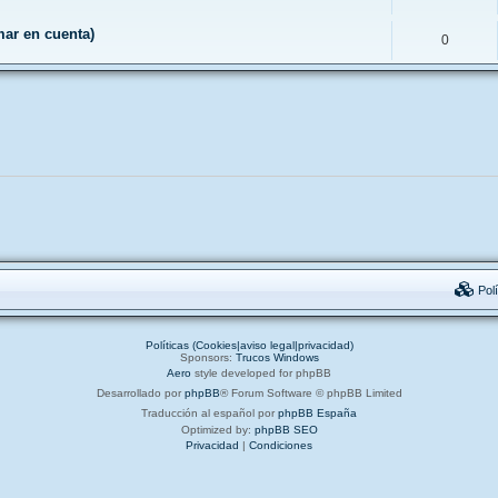
ar en cuenta)
0
Polí
Políticas (Cookies|aviso legal|privacidad)
Sponsors:
Trucos Windows
Aero
style developed for phpBB
Desarrollado por
phpBB
® Forum Software © phpBB Limited
Traducción al español por
phpBB España
Optimized by:
phpBB SEO
Privacidad
|
Condiciones