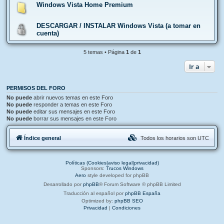
Windows Vista Home Premium
DESCARGAR / INSTALAR Windows Vista (a tomar en
cuenta)
5 temas • Página
1
de
1
Ir a
PERMISOS DEL FORO
No puede
abrir nuevos temas en este Foro
No puede
responder a temas en este Foro
No puede
editar sus mensajes en este Foro
No puede
borrar sus mensajes en este Foro
Índice general
Todos los horarios son
UTC
Políticas (Cookies|aviso legal|privacidad)
Sponsors:
Trucos Windows
Aero
style developed for phpBB
Desarrollado por
phpBB
® Forum Software © phpBB Limited
Traducción al español por
phpBB España
Optimized by:
phpBB SEO
Privacidad
|
Condiciones