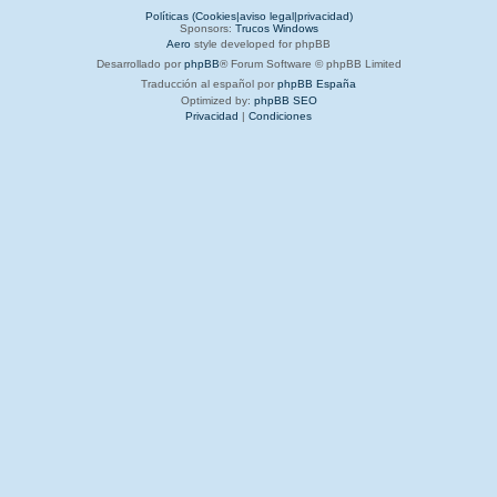
Políticas (Cookies|aviso legal|privacidad)
Sponsors:
Trucos Windows
Aero
style developed for phpBB
Desarrollado por
phpBB
® Forum Software © phpBB Limited
Traducción al español por
phpBB España
Optimized by:
phpBB SEO
Privacidad
|
Condiciones