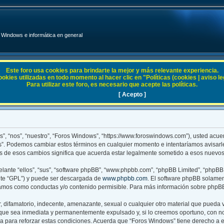
Windows e informática en general
Este foro usa cookies para brindarte la mejor y más relevante experiencia.
ies utilizadas en todo momento al hacer clic en "Políticas (cookies | aviso legal
Para utilizar este foro, es necesario que acepte las políticas.
[ Acepto ]
s”, “nos”, “nuestro”, “Foros Windows”, “https://www.foroswindows.com”), usted acue
ws”. Podemos cambiar estos términos en cualquier momento e intentaríamos avisarl
 de esos cambios significa que acuerda estar legalmente sometido a esos nuevos 
lante “ellos”, “sus”, “software phpBB”, “www.phpbb.com”, “phpBB Limited”, “phpBB T
nte “GPL”) y puede ser descargada de
www.phpbb.com
. El software phpBB solamen
mos como conductas y/o contenido permisible. Para más información sobre phpBB, 
 difamatorio, indecente, amenazante, sexual o cualquier otro material que pueda v
que sea inmediata y permanentemente expulsado y, si lo creemos oportuno, con noti
a para reforzar estas condiciones. Acuerda que “Foros Windows” tiene derecho a eli