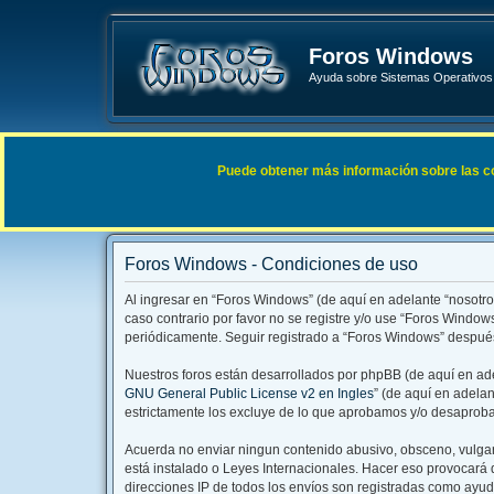
Foros Windows
Ayuda sobre Sistemas Operativos 
Enlaces rápidos
FAQ
Puede obtener más información sobre las cook
Índice general
Foros Windows - Condiciones de uso
Al ingresar en “Foros Windows” (de aquí en adelante “nosotro
caso contrario por favor no se registre y/o use “Foros Windo
periódicamente. Seguir registrado a “Foros Windows” después
Nuestros foros están desarrollados por phpBB (de aquí en ade
GNU General Public License v2 en Ingles
” (de aquí en adela
estrictamente los excluye de lo que aprobamos y/o desaproba
Acuerda no enviar ningun contenido abusivo, obsceno, vulgar,
está instalado o Leyes Internacionales. Hacer eso provocará 
direcciones IP de todos los envíos son registradas como ayud