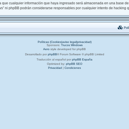
que cualquier información que haya ingresado será almacenada en una base de 
ows” ni phpBB podrán considerarse responsables por cualquier intento de hacking 
Polí
Políticas (Cookies|aviso legal|privacidad)
Sponsors:
Trucos Windows
Aero
style developed for phpBB
Desarrollado por
phpBB
® Forum Software © phpBB Limited
Traducción al español por
phpBB España
Optimized by:
phpBB SEO
Privacidad
|
Condiciones