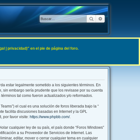
Buscar
Búsqueda avanzad
 | privacidad)" en el pie de página del foro.
rda estar legalmente sometido a los siguientes términos. En
e, sin embargo sería prudente que los revisase por su cuenta
términos tal como fueron actualizados y/o reformados.
eams”) el cual es una solución de foros liberada bajo la “
te facilita discusiones basadas en Internet y la GPL
por favor visite:
https://www.phpbb.com/
.
iolar cualquier ley de su país, el país donde “Foros Windows”
ficación a su Proveedor de Servicios de Internet. Las
minar, editar, mover o cerrar cualquier tema en cualquier