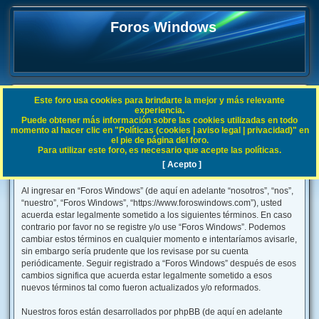
Foros Windows
Este foro usa cookies para brindarte la mejor y más relevante
FAQ
experiencia.
Puede obtener más información sobre las cookies utilizadas en todo
B
Índice general
momento al hacer clic en "Políticas (cookies | aviso legal | privacidad)" en
el pie de página del foro.
u
Para utilizar este foro, es necesario que acepte las políticas.
s
[ Acepto ]
Foros Windows - Condiciones de uso
c
Al ingresar en “Foros Windows” (de aquí en adelante “nosotros”, “nos”,
a
“nuestro”, “Foros Windows”, “https://www.foroswindows.com”), usted
r
acuerda estar legalmente sometido a los siguientes términos. En caso
contrario por favor no se registre y/o use “Foros Windows”. Podemos
cambiar estos términos en cualquier momento e intentaríamos avisarle,
sin embargo sería prudente que los revisase por su cuenta
periódicamente. Seguir registrado a “Foros Windows” después de esos
cambios significa que acuerda estar legalmente sometido a esos
nuevos términos tal como fueron actualizados y/o reformados.
Nuestros foros están desarrollados por phpBB (de aquí en adelante