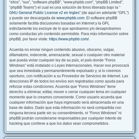
“ellos”, “sus”, “software phpBB”, “www.phpbb.com”, “phpBB Limited”,
“phpBB Teams”) el cual es una solución de foros liberada bajo la “
GNU General Public License v2 en Ingles
” (de aquí en adelante “GPL”)
y puede ser descargada de
www.phpbb.com
. El software phpBB
solamente facilita discusiones basadas en Internet y la GPL
estrictamente los excluye de lo que aprobamos y/o desaprobamos
como conductas y/o contenido permisible. Para más información sobre
phpBB, por favor visite:
https://www.phpbb.com/
.
Acuerda no enviar ningun contenido abusivo, obsceno, vulgar,
difamatorio, indecente, amenazante, sexual o cualquier otro material
que pueda violar cualquier ley de su país, el país donde “Foros
Windows” está instalado o Leyes Internacionales. Hacer eso provocará
que sea inmediata y permanentemente expulsado y, si lo creemos
oportuno, con notificación a su Proveedor de Servicios de Internet. Las
direcciones IP de todos los envíos son registradas como ayuda para
reforzar estas condiciones. Acuerda que “Foros Windows” tiene
derecho a eliminar, editar, mover o cerrar cualquier tema en cualquier
momento que lo creamos conveniente. Como usuario acuerda que
cualquier información que haya ingresado será almacenada en una
base de datos. Dado que esta información no será compartida con
ninguna tercera parte sin su consentimiento, ni “Foros Windows” ni
phpBB podrán considerarse responsables por cualquier intento de
hacking que conlleve a que los datos sean comprometidos.