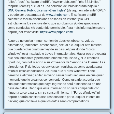
“ellos”, “sus”, “software phpBB”, “www.phpbb.com”, “phpBB Limited”,
“phpBB Teams”) el cual es una solución de foros liberada bajo la “
GNU General Public License v2 en Ingles
” (de aquí en adelante “GPL”)
y puede ser descargada de
www.phpbb.com
. El software phpBB
solamente facilita discusiones basadas en Internet y la GPL
estrictamente los excluye de lo que aprobamos y/o desaprobamos
como conductas y/o contenido permisible. Para más información sobre
phpBB, por favor visite:
https://www.phpbb.com/
.
Acuerda no enviar ningun contenido abusivo, obsceno, vulgar,
difamatorio, indecente, amenazante, sexual o cualquier otro material
que pueda violar cualquier ley de su país, el país donde “Foros
Windows” está instalado o Leyes Internacionales. Hacer eso provocará
que sea inmediata y permanentemente expulsado y, si lo creemos
oportuno, con notificación a su Proveedor de Servicios de Internet. Las
direcciones IP de todos los envíos son registradas como ayuda para
reforzar estas condiciones. Acuerda que “Foros Windows” tiene
derecho a eliminar, editar, mover o cerrar cualquier tema en cualquier
momento que lo creamos conveniente. Como usuario acuerda que
cualquier información que haya ingresado será almacenada en una
base de datos. Dado que esta información no será compartida con
ninguna tercera parte sin su consentimiento, ni “Foros Windows” ni
phpBB podrán considerarse responsables por cualquier intento de
hacking que conlleve a que los datos sean comprometidos.