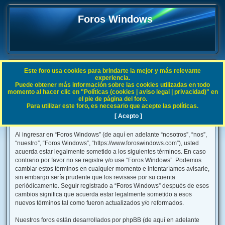
Foros Windows
Este foro usa cookies para brindarte la mejor y más relevante
FAQ
experiencia.
Puede obtener más información sobre las cookies utilizadas en todo
B
Índice general
momento al hacer clic en "Políticas (cookies | aviso legal | privacidad)" en
el pie de página del foro.
u
Para utilizar este foro, es necesario que acepte las políticas.
s
[ Acepto ]
Foros Windows - Condiciones de uso
c
Al ingresar en “Foros Windows” (de aquí en adelante “nosotros”, “nos”,
a
“nuestro”, “Foros Windows”, “https://www.foroswindows.com”), usted
r
acuerda estar legalmente sometido a los siguientes términos. En caso
contrario por favor no se registre y/o use “Foros Windows”. Podemos
cambiar estos términos en cualquier momento e intentaríamos avisarle,
sin embargo sería prudente que los revisase por su cuenta
periódicamente. Seguir registrado a “Foros Windows” después de esos
cambios significa que acuerda estar legalmente sometido a esos
nuevos términos tal como fueron actualizados y/o reformados.
Nuestros foros están desarrollados por phpBB (de aquí en adelante