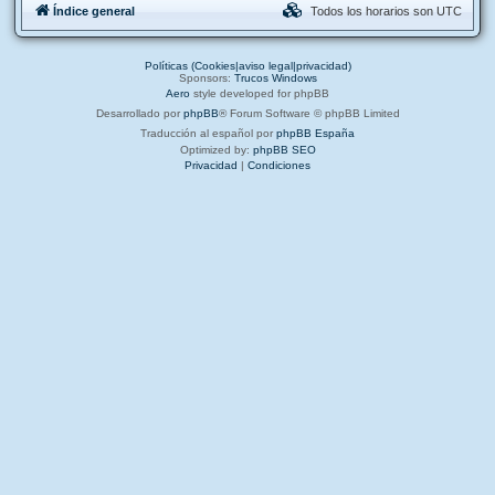
Índice general
Todos los horarios son
UTC
Políticas (Cookies|aviso legal|privacidad)
Sponsors:
Trucos Windows
Aero
style developed for phpBB
Desarrollado por
phpBB
® Forum Software © phpBB Limited
Traducción al español por
phpBB España
Optimized by:
phpBB SEO
Privacidad
|
Condiciones