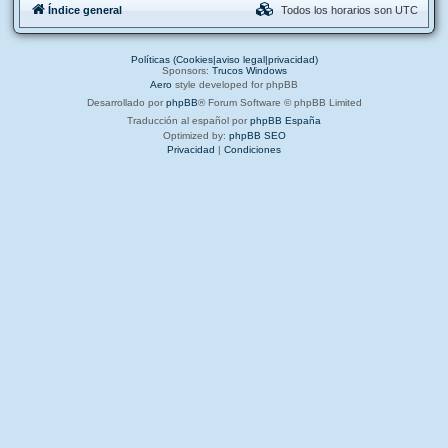
Índice general
Todos los horarios son
UTC
Políticas (Cookies|aviso legal|privacidad)
Sponsors:
Trucos Windows
Aero
style developed for phpBB
Desarrollado por
phpBB
® Forum Software © phpBB Limited
Traducción al español por
phpBB España
Optimized by:
phpBB SEO
Privacidad
|
Condiciones