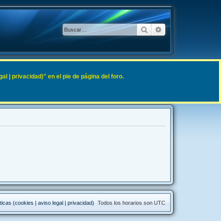
Buscar
Búsqueda avanzad
 | privacidad)" en el pie de página del foro.
ticas (cookies | aviso legal | privacidad)
Todos los horarios son
UTC