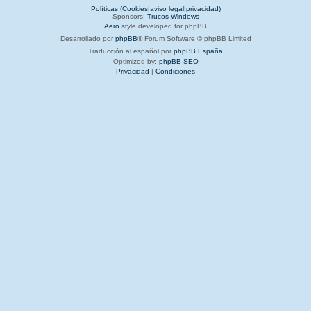
Políticas (Cookies|aviso legal|privacidad)
Sponsors:
Trucos Windows
Aero
style developed for phpBB
Desarrollado por
phpBB
® Forum Software © phpBB Limited
Traducción al español por
phpBB España
Optimized by:
phpBB SEO
Privacidad
|
Condiciones