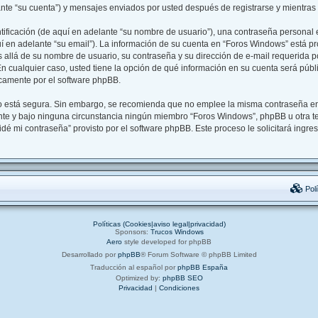
nte “su cuenta”) y mensajes enviados por usted después de registrarse y mientras 
ficación (de aquí en adelante “su nombre de usuario”), una contraseña personal e
í en adelante “su email”). La información de su cuenta en “Foros Windows” está pro
 allá de su nombre de usuario, su contraseña y su dirección de e-mail requerida p
 En cualquier caso, usted tiene la opción de qué información en su cuenta será púb
icamente por el software phpBB.
nto está segura. Sin embargo, se recomienda que no emplee la misma contraseña en
e y bajo ninguna circunstancia ningún miembro “Foros Windows”, phpBB u otra ter
vidé mi contraseña” provisto por el software phpBB. Este proceso le solicitará ingr
Polí
Políticas (Cookies|aviso legal|privacidad)
Sponsors:
Trucos Windows
Aero
style developed for phpBB
Desarrollado por
phpBB
® Forum Software © phpBB Limited
Traducción al español por
phpBB España
Optimized by:
phpBB SEO
Privacidad
|
Condiciones