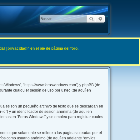
Buscar
Búsqueda avanzad
 | privacidad)" en el pie de página del foro.
oros Windows”, “https://www.foroswindows.com”) y phpBB (de
durante cualquier sesión de uso por usted (de aquí en
 cuales son un pequeño archivo de texto que se descargan en
-id”) y un identificador de sesión anónima (de aquí en
 temas en “Foros Windows” y se emplea para registrar cuales
ento que solamente se refiere a las páginas creadas por el
nvíos como usuario anónimo (de aquí en adelante “envíos