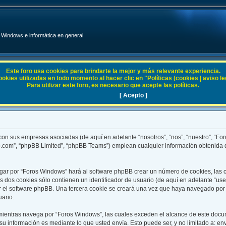
Windows e informática en general
Este foro usa cookies para brindarte la mejor y más relevante experiencia.
ies utilizadas en todo momento al hacer clic en "Políticas (cookies | aviso legal
Para utilizar este foro, es necesario que acepte las políticas.
[ Acepto ]
 con sus empresas asociadas (de aquí en adelante “nosotros”, “nos”, “nuestro”, “F
bb.com”, “phpBB Limited”, “phpBB Teams”) emplean cualquier información obtenida 
egar por “Foros Windows” hará al software phpBB crear un número de cookies, las
 dos cookies sólo contienen un identificador de usuario (de aquí en adelante “user
r el software phpBB. Una tercera cookie se creará una vez que haya navegado por
uario.
entras navega por “Foros Windows”, las cuales exceden el alcance de este docum
 información es mediante lo que usted envía. Esto puede ser, y no limitado a: e