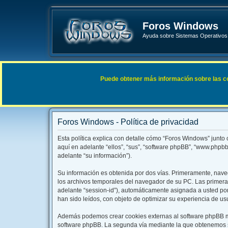
Foros Windows
Ayuda sobre Sistemas Operativos 
Enlaces rápidos
FAQ
Puede obtener más información sobre las cook
Índice general
Foros Windows - Política de privacidad
Esta política explica con detalle cómo “Foros Windows” junto
aquí en adelante “ellos”, “sus”, “software phpBB”, “www.php
adelante “su información”).
Su información es obtenida por dos vías. Primeramente, nav
los archivos temporales del navegador de su PC. Las primeras
adelante “session-id”), automáticamente asignada a usted po
han sido leídos, con objeto de optimizar su experiencia de us
Además podemos crear cookies externas al software phpBB mi
software phpBB. La segunda vía mediante la que obtenemos su