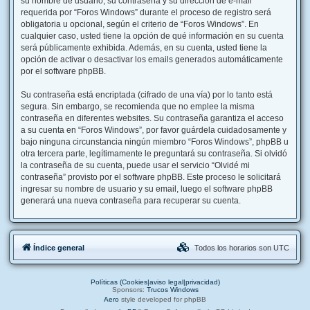
su nombre de usuario, su contraseña y su dirección de e-mail
requerida por “Foros Windows” durante el proceso de registro será
obligatoria u opcional, según el criterio de “Foros Windows”. En
cualquier caso, usted tiene la opción de qué información en su cuenta
será públicamente exhibida. Además, en su cuenta, usted tiene la
opción de activar o desactivar los emails generados automáticamente
por el software phpBB.
Su contraseña está encriptada (cifrado de una vía) por lo tanto está
segura. Sin embargo, se recomienda que no emplee la misma
contraseña en diferentes websites. Su contraseña garantiza el acceso
a su cuenta en “Foros Windows”, por favor guárdela cuidadosamente y
bajo ninguna circunstancia ningún miembro “Foros Windows”, phpBB u
otra tercera parte, legítimamente le preguntará su contraseña. Si olvidó
la contraseña de su cuenta, puede usar el servicio “Olvidé mi
contraseña” provisto por el software phpBB. Este proceso le solicitará
ingresar su nombre de usuario y su email, luego el software phpBB
generará una nueva contraseña para recuperar su cuenta.
Índice general
Todos los horarios son
UTC
Políticas (Cookies|aviso legal|privacidad)
Sponsors:
Trucos Windows
Aero
style developed for phpBB