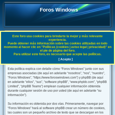
Foros Windows
Este foro usa cookies para brindarte la mejor y más relevante
FAQ
experiencia.
Puede obtener más información sobre las cookies utilizadas en todo
B
Índice general
momento al hacer clic en "Políticas (cookies | aviso legal | privacidad)" en
el pie de página del foro.
u
Para utilizar este foro, es necesario que acepte las políticas.
s
[ Acepto ]
Foros Windows - Política de privacidad
c
Esta política explica con detalle cómo “Foros Windows” junto con sus
a
empresas asociadas (de aquí en adelante “nosotros”, “nos”, “nuestro”,
r
“Foros Windows”, “https://www.foroswindows.com”) y phpBB (de aquí
en adelante “ellos”, “sus”, “software phpBB”, “www.phpbb.com”, “phpBB
Limited”, “phpBB Teams”) emplean cualquier información obtenida
durante cualquier sesión de uso por usted (de aquí en adelante “su
información”).
Su información es obtenida por dos vías. Primeramente, navegar por
“Foros Windows” hará al software phpBB crear un número de cookies,
las cuales son un pequeño archivo de texto que se descargan en los