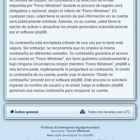
su nombre de usuario, su contraseña y su dirección de e-mail
requerida por “Foros Windows” durante el proceso de registro será
obligatoria u opcional, según el criterio de “Foros Windows”. En
cualquier caso, usted tiene la opción de qué información en su cuenta
será públicamente exhibida. Además, en su cuenta, usted tiene la
opción de activar o desactivar los emails generados automáticamente
por el software phpBB.
Su contraseña está encriptada (cifrado de una vía) por lo tanto está
segura. Sin embargo, se recomienda que no emplee la misma
contraseña en diferentes websites. Su contraseña garantiza el acceso
a su cuenta en “Foros Windows”, por favor guárdela cuidadosamente y
bajo ninguna circunstancia ningún miembro “Foros Windows”, phpBB u
otra tercera parte, legítimamente le preguntará su contraseña. Si olvidó
la contraseña de su cuenta, puede usar el servicio “Olvidé mi
contraseña” provisto por el software phpBB. Este proceso le solicitará
ingresar su nombre de usuario y su email, luego el software phpBB
generará una nueva contraseña para recuperar su cuenta.
Índice general
Todos los horarios son
UTC
Políticas (Cookies|aviso legal|privacidad)
Sponsors:
Trucos Windows
Aero
style developed for phpBB