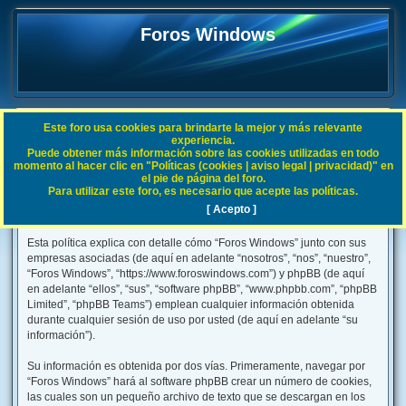
Foros Windows
Este foro usa cookies para brindarte la mejor y más relevante
FAQ
experiencia.
Puede obtener más información sobre las cookies utilizadas en todo
B
Índice general
momento al hacer clic en "Políticas (cookies | aviso legal | privacidad)" en
el pie de página del foro.
u
Para utilizar este foro, es necesario que acepte las políticas.
s
[ Acepto ]
Foros Windows - Política de privacidad
c
Esta política explica con detalle cómo “Foros Windows” junto con sus
a
empresas asociadas (de aquí en adelante “nosotros”, “nos”, “nuestro”,
r
“Foros Windows”, “https://www.foroswindows.com”) y phpBB (de aquí
en adelante “ellos”, “sus”, “software phpBB”, “www.phpbb.com”, “phpBB
Limited”, “phpBB Teams”) emplean cualquier información obtenida
durante cualquier sesión de uso por usted (de aquí en adelante “su
información”).
Su información es obtenida por dos vías. Primeramente, navegar por
“Foros Windows” hará al software phpBB crear un número de cookies,
las cuales son un pequeño archivo de texto que se descargan en los