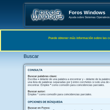
Foros Windows
Ayuda sobre Sistemas Operativos 
Enlaces rápidos
FAQ
Puede obtener más información sobre las cook
Índice general
Buscar
Buscar
CONSULTA
Buscar palabras clave:
Escriba
+
delante de una palabra a encontrar y
-
delante de la palabra
una lista de palabras separadas por
|
entre corchetes si solo una de 
encontrar. Emplee
*
como comodín para coincidencias parciales.
Buscar autor:
Emplee * como comodín para coincidencias parciales.
OPCIONES DE BÚSQUEDA
Buscar en Foros: