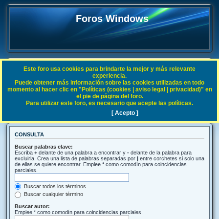
Foros Windows
Este foro usa cookies para brindarte la mejor y más relevante
FAQ
experiencia.
Puede obtener más información sobre las cookies utilizadas en todo
Índice general
Buscar
momento al hacer clic en "Políticas (cookies | aviso legal | privacidad)" en
el pie de página del foro.
Para utilizar este foro, es necesario que acepte las políticas.
Buscar
[ Acepto ]
CONSULTA
Buscar palabras clave:
Escriba
+
delante de una palabra a encontrar y
-
delante de la palabra para
excluirla. Crea una lista de palabras separadas por
|
entre corchetes si solo una
de ellas se quiere encontrar. Emplee
*
como comodín para coincidencias
parciales.
Buscar todos los términos
Buscar cualquier término
Buscar autor:
Emplee * como comodín para coincidencias parciales.