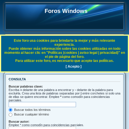
Foros Windows
Este foro usa cookies para brindarte la mejor y más relevante
FAQ
experiencia.
Puede obtener más información sobre las cookies utilizadas en todo
Índice general
Buscar
momento al hacer clic en "Políticas (cookies | aviso legal | privacidad)" en
el pie de página del foro.
Para utilizar este foro, es necesario que acepte las políticas.
Buscar
[ Acepto ]
CONSULTA
Buscar palabras clave:
Escriba
+
delante de una palabra a encontrar y
-
delante de la palabra para
excluirla. Crea una lista de palabras separadas por
|
entre corchetes si solo una
de ellas se quiere encontrar. Emplee
*
como comodín para coincidencias
parciales.
Buscar todos los términos
Buscar cualquier término
Buscar autor:
Emplee * como comodín para coincidencias parciales.