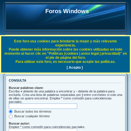
Foros Windows
Este foro usa cookies para brindarte la mejor y más relevante
FAQ
experiencia.
Puede obtener más información sobre las cookies utilizadas en todo
Índice general
Buscar
momento al hacer clic en "Políticas (cookies | aviso legal | privacidad)" en
el pie de página del foro.
Para utilizar este foro, es necesario que acepte las políticas.
Buscar
[ Acepto ]
CONSULTA
Buscar palabras clave:
Escriba
+
delante de una palabra a encontrar y
-
delante de la palabra para
excluirla. Crea una lista de palabras separadas por
|
entre corchetes si solo una
de ellas se quiere encontrar. Emplee
*
como comodín para coincidencias
parciales.
Buscar todos los términos
Buscar cualquier término
Buscar autor:
Emplee * como comodín para coincidencias parciales.