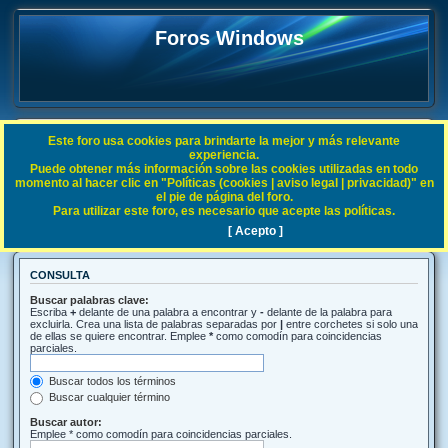
Foros Windows
Este foro usa cookies para brindarte la mejor y más relevante
FAQ
experiencia.
Puede obtener más información sobre las cookies utilizadas en todo
Índice general
Buscar
momento al hacer clic en "Políticas (cookies | aviso legal | privacidad)" en
el pie de página del foro.
Para utilizar este foro, es necesario que acepte las políticas.
Buscar
[ Acepto ]
CONSULTA
Buscar palabras clave:
Escriba
+
delante de una palabra a encontrar y
-
delante de la palabra para
excluirla. Crea una lista de palabras separadas por
|
entre corchetes si solo una
de ellas se quiere encontrar. Emplee
*
como comodín para coincidencias
parciales.
Buscar todos los términos
Buscar cualquier término
Buscar autor:
Emplee * como comodín para coincidencias parciales.