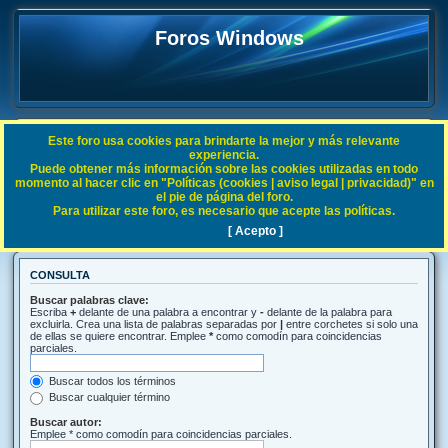
Foros Windows
Este foro usa cookies para brindarte la mejor y más relevante
FAQ
experiencia.
Puede obtener más información sobre las cookies utilizadas en todo
Índice general
Buscar
momento al hacer clic en "Políticas (cookies | aviso legal | privacidad)" en
el pie de página del foro.
Para utilizar este foro, es necesario que acepte las políticas.
Buscar
[ Acepto ]
CONSULTA
Buscar palabras clave:
Escriba
+
delante de una palabra a encontrar y
-
delante de la palabra para
excluirla. Crea una lista de palabras separadas por
|
entre corchetes si solo una
de ellas se quiere encontrar. Emplee
*
como comodín para coincidencias
parciales.
Buscar todos los términos
Buscar cualquier término
Buscar autor:
Emplee * como comodín para coincidencias parciales.