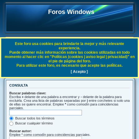
Foros Windows
Este foro usa cookies para brindarte la mejor y más relevante
FAQ
experiencia.
Puede obtener más información sobre las cookies utilizadas en todo
Índice general
Buscar
momento al hacer clic en "Políticas (cookies | aviso legal | privacidad)" en
el pie de página del foro.
Para utilizar este foro, es necesario que acepte las políticas.
Buscar
[ Acepto ]
CONSULTA
Buscar palabras clave:
Escriba
+
delante de una palabra a encontrar y
-
delante de la palabra para
excluirla. Crea una lista de palabras separadas por
|
entre corchetes si solo una
de ellas se quiere encontrar. Emplee
*
como comodín para coincidencias
parciales.
Buscar todos los términos
Buscar cualquier término
Buscar autor:
Emplee * como comodín para coincidencias parciales.