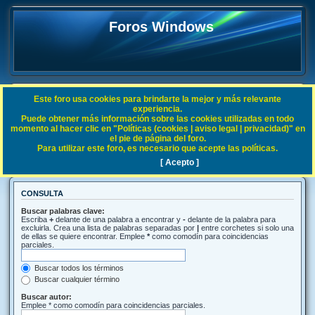
Foros Windows
Este foro usa cookies para brindarte la mejor y más relevante
FAQ
experiencia.
Puede obtener más información sobre las cookies utilizadas en todo
Índice general
Buscar
momento al hacer clic en "Políticas (cookies | aviso legal | privacidad)" en
el pie de página del foro.
Para utilizar este foro, es necesario que acepte las políticas.
Buscar
[ Acepto ]
CONSULTA
Buscar palabras clave:
Escriba
+
delante de una palabra a encontrar y
-
delante de la palabra para
excluirla. Crea una lista de palabras separadas por
|
entre corchetes si solo una
de ellas se quiere encontrar. Emplee
*
como comodín para coincidencias
parciales.
Buscar todos los términos
Buscar cualquier término
Buscar autor:
Emplee * como comodín para coincidencias parciales.