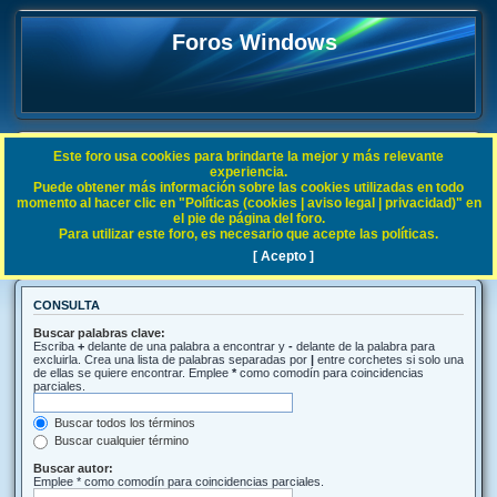
Foros Windows
Este foro usa cookies para brindarte la mejor y más relevante
FAQ
experiencia.
Puede obtener más información sobre las cookies utilizadas en todo
Índice general
Buscar
momento al hacer clic en "Políticas (cookies | aviso legal | privacidad)" en
el pie de página del foro.
Para utilizar este foro, es necesario que acepte las políticas.
Buscar
[ Acepto ]
CONSULTA
Buscar palabras clave:
Escriba
+
delante de una palabra a encontrar y
-
delante de la palabra para
excluirla. Crea una lista de palabras separadas por
|
entre corchetes si solo una
de ellas se quiere encontrar. Emplee
*
como comodín para coincidencias
parciales.
Buscar todos los términos
Buscar cualquier término
Buscar autor:
Emplee * como comodín para coincidencias parciales.