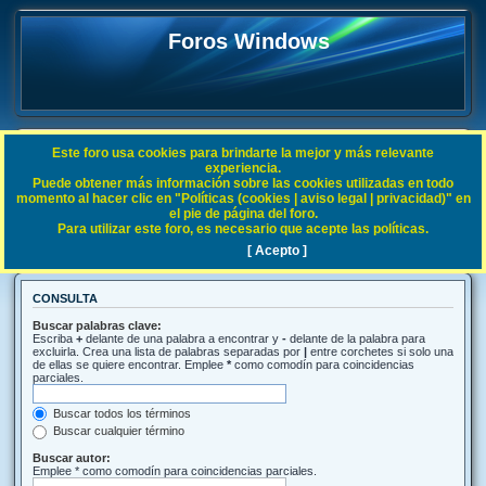
Foros Windows
Este foro usa cookies para brindarte la mejor y más relevante
FAQ
experiencia.
Puede obtener más información sobre las cookies utilizadas en todo
Índice general
Buscar
momento al hacer clic en "Políticas (cookies | aviso legal | privacidad)" en
el pie de página del foro.
Para utilizar este foro, es necesario que acepte las políticas.
Buscar
[ Acepto ]
CONSULTA
Buscar palabras clave:
Escriba
+
delante de una palabra a encontrar y
-
delante de la palabra para
excluirla. Crea una lista de palabras separadas por
|
entre corchetes si solo una
de ellas se quiere encontrar. Emplee
*
como comodín para coincidencias
parciales.
Buscar todos los términos
Buscar cualquier término
Buscar autor:
Emplee * como comodín para coincidencias parciales.