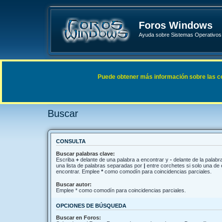
Foros Windows
Ayuda sobre Sistemas Operativos 
Enlaces rápidos
FAQ
Puede obtener más información sobre las cook
Índice general
Buscar
Buscar
CONSULTA
Buscar palabras clave:
Escriba
+
delante de una palabra a encontrar y
-
delante de la palabra
una lista de palabras separadas por
|
entre corchetes si solo una de 
encontrar. Emplee
*
como comodín para coincidencias parciales.
Buscar autor:
Emplee * como comodín para coincidencias parciales.
OPCIONES DE BÚSQUEDA
Buscar en Foros: