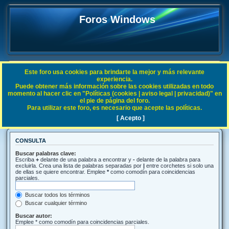
Foros Windows
Este foro usa cookies para brindarte la mejor y más relevante
FAQ
experiencia.
Puede obtener más información sobre las cookies utilizadas en todo
Índice general
Buscar
momento al hacer clic en "Políticas (cookies | aviso legal | privacidad)" en
el pie de página del foro.
Para utilizar este foro, es necesario que acepte las políticas.
Buscar
[ Acepto ]
CONSULTA
Buscar palabras clave:
Escriba
+
delante de una palabra a encontrar y
-
delante de la palabra para
excluirla. Crea una lista de palabras separadas por
|
entre corchetes si solo una
de ellas se quiere encontrar. Emplee
*
como comodín para coincidencias
parciales.
Buscar todos los términos
Buscar cualquier término
Buscar autor:
Emplee * como comodín para coincidencias parciales.