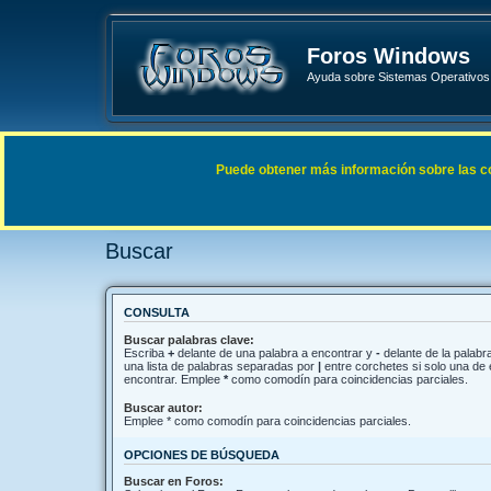
Foros Windows
Ayuda sobre Sistemas Operativos 
Enlaces rápidos
FAQ
Puede obtener más información sobre las cook
Índice general
Buscar
Buscar
CONSULTA
Buscar palabras clave:
Escriba
+
delante de una palabra a encontrar y
-
delante de la palabra
una lista de palabras separadas por
|
entre corchetes si solo una de 
encontrar. Emplee
*
como comodín para coincidencias parciales.
Buscar autor:
Emplee * como comodín para coincidencias parciales.
OPCIONES DE BÚSQUEDA
Buscar en Foros: