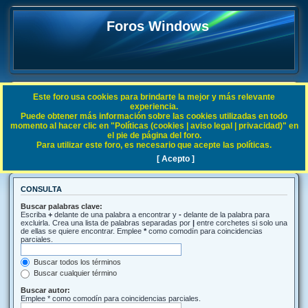
Foros Windows
Este foro usa cookies para brindarte la mejor y más relevante
FAQ
experiencia.
Puede obtener más información sobre las cookies utilizadas en todo
Índice general
Buscar
momento al hacer clic en "Políticas (cookies | aviso legal | privacidad)" en
el pie de página del foro.
Para utilizar este foro, es necesario que acepte las políticas.
Buscar
[ Acepto ]
CONSULTA
Buscar palabras clave:
Escriba
+
delante de una palabra a encontrar y
-
delante de la palabra para
excluirla. Crea una lista de palabras separadas por
|
entre corchetes si solo una
de ellas se quiere encontrar. Emplee
*
como comodín para coincidencias
parciales.
Buscar todos los términos
Buscar cualquier término
Buscar autor:
Emplee * como comodín para coincidencias parciales.