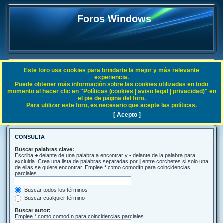
Foros Windows
Este foro usa cookies para brindarte la mejor y más relevante
FAQ
experiencia.
Puede obtener más información sobre las cookies utilizadas en todo
Índice general
Buscar
momento al hacer clic en "Políticas (cookies | aviso legal | privacidad)" en
el pie de página del foro.
Para utilizar este foro, es necesario que acepte las políticas.
Buscar
[ Acepto ]
CONSULTA
Buscar palabras clave:
Escriba
+
delante de una palabra a encontrar y
-
delante de la palabra para
excluirla. Crea una lista de palabras separadas por
|
entre corchetes si solo una
de ellas se quiere encontrar. Emplee
*
como comodín para coincidencias
parciales.
Buscar todos los términos
Buscar cualquier término
Buscar autor:
Emplee * como comodín para coincidencias parciales.