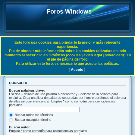
Foros Windows
Este foro usa cookies para brindarte la mejor y más relevante
FAQ
experiencia.
Puede obtener más información sobre las cookies utilizadas en todo
Índice general
Buscar
momento al hacer clic en "Políticas (cookies | aviso legal | privacidad)" en
el pie de página del foro.
Para utilizar este foro, es necesario que acepte las políticas.
Buscar
[ Acepto ]
CONSULTA
Buscar palabras clave:
Escriba
+
delante de una palabra a encontrar y
-
delante de la palabra para
excluirla. Crea una lista de palabras separadas por
|
entre corchetes si solo una
de ellas se quiere encontrar. Emplee
*
como comodín para coincidencias
parciales.
Buscar todos los términos
Buscar cualquier término
Buscar autor:
Emplee * como comodín para coincidencias parciales.