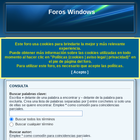
Foros Windows
Este foro usa cookies para brindarte la mejor y más relevante
FAQ
experiencia.
Puede obtener más información sobre las cookies utilizadas en todo
Índice general
Buscar
momento al hacer clic en "Políticas (cookies | aviso legal | privacidad)" en
el pie de página del foro.
Para utilizar este foro, es necesario que acepte las políticas.
Buscar
[ Acepto ]
CONSULTA
Buscar palabras clave:
Escriba
+
delante de una palabra a encontrar y
-
delante de la palabra para
excluirla. Crea una lista de palabras separadas por
|
entre corchetes si solo una
de ellas se quiere encontrar. Emplee
*
como comodín para coincidencias
parciales.
Buscar todos los términos
Buscar cualquier término
Buscar autor:
Emplee * como comodín para coincidencias parciales.