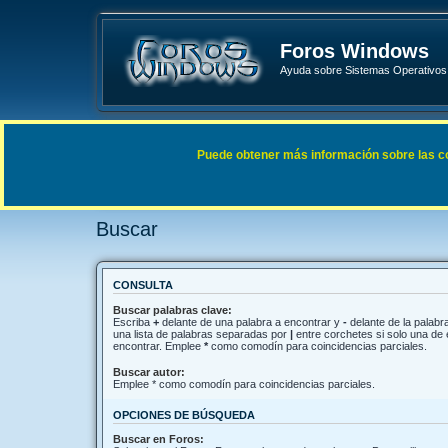
Foros Windows
Ayuda sobre Sistemas Operativos 
Enlaces rápidos
FAQ
Puede obtener más información sobre las cook
Índice general
Buscar
Buscar
CONSULTA
Buscar palabras clave:
Escriba
+
delante de una palabra a encontrar y
-
delante de la palabra
una lista de palabras separadas por
|
entre corchetes si solo una de 
encontrar. Emplee
*
como comodín para coincidencias parciales.
Buscar autor:
Emplee * como comodín para coincidencias parciales.
OPCIONES DE BÚSQUEDA
Buscar en Foros: