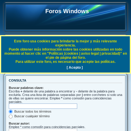
Foros Windows
Este foro usa cookies para brindarte la mejor y más relevante
FAQ
experiencia.
Puede obtener más información sobre las cookies utilizadas en todo
Índice general
Buscar
momento al hacer clic en "Políticas (cookies | aviso legal | privacidad)" en
el pie de página del foro.
Para utilizar este foro, es necesario que acepte las políticas.
Buscar
[ Acepto ]
CONSULTA
Buscar palabras clave:
Escriba
+
delante de una palabra a encontrar y
-
delante de la palabra para
excluirla. Crea una lista de palabras separadas por
|
entre corchetes si solo una
de ellas se quiere encontrar. Emplee
*
como comodín para coincidencias
parciales.
Buscar todos los términos
Buscar cualquier término
Buscar autor:
Emplee * como comodín para coincidencias parciales.