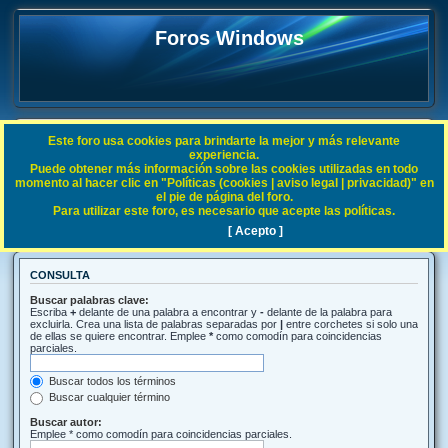
Foros Windows
Este foro usa cookies para brindarte la mejor y más relevante
FAQ
experiencia.
Puede obtener más información sobre las cookies utilizadas en todo
Índice general
Buscar
momento al hacer clic en "Políticas (cookies | aviso legal | privacidad)" en
el pie de página del foro.
Para utilizar este foro, es necesario que acepte las políticas.
Buscar
[ Acepto ]
CONSULTA
Buscar palabras clave:
Escriba
+
delante de una palabra a encontrar y
-
delante de la palabra para
excluirla. Crea una lista de palabras separadas por
|
entre corchetes si solo una
de ellas se quiere encontrar. Emplee
*
como comodín para coincidencias
parciales.
Buscar todos los términos
Buscar cualquier término
Buscar autor:
Emplee * como comodín para coincidencias parciales.