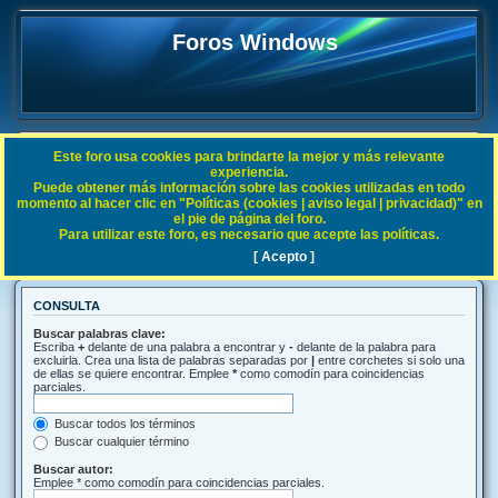
Foros Windows
Este foro usa cookies para brindarte la mejor y más relevante
FAQ
experiencia.
Puede obtener más información sobre las cookies utilizadas en todo
Índice general
Buscar
momento al hacer clic en "Políticas (cookies | aviso legal | privacidad)" en
el pie de página del foro.
Para utilizar este foro, es necesario que acepte las políticas.
Buscar
[ Acepto ]
CONSULTA
Buscar palabras clave:
Escriba
+
delante de una palabra a encontrar y
-
delante de la palabra para
excluirla. Crea una lista de palabras separadas por
|
entre corchetes si solo una
de ellas se quiere encontrar. Emplee
*
como comodín para coincidencias
parciales.
Buscar todos los términos
Buscar cualquier término
Buscar autor:
Emplee * como comodín para coincidencias parciales.