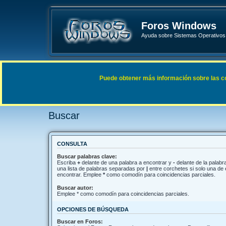
Foros Windows
Ayuda sobre Sistemas Operativos 
Enlaces rápidos
FAQ
Puede obtener más información sobre las cook
Índice general
Buscar
Buscar
CONSULTA
Buscar palabras clave:
Escriba
+
delante de una palabra a encontrar y
-
delante de la palabra
una lista de palabras separadas por
|
entre corchetes si solo una de 
encontrar. Emplee
*
como comodín para coincidencias parciales.
Buscar autor:
Emplee * como comodín para coincidencias parciales.
OPCIONES DE BÚSQUEDA
Buscar en Foros: