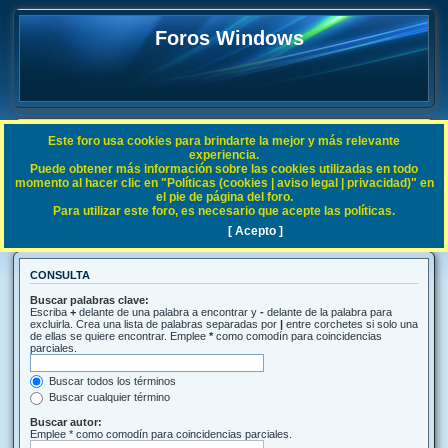
Foros Windows
Este foro usa cookies para brindarte la mejor y más relevante
FAQ
experiencia.
Puede obtener más información sobre las cookies utilizadas en todo
Índice general
Buscar
momento al hacer clic en "Políticas (cookies | aviso legal | privacidad)" en
el pie de página del foro.
Para utilizar este foro, es necesario que acepte las políticas.
Buscar
[ Acepto ]
CONSULTA
Buscar palabras clave:
Escriba
+
delante de una palabra a encontrar y
-
delante de la palabra para
excluirla. Crea una lista de palabras separadas por
|
entre corchetes si solo una
de ellas se quiere encontrar. Emplee
*
como comodín para coincidencias
parciales.
Buscar todos los términos
Buscar cualquier término
Buscar autor:
Emplee * como comodín para coincidencias parciales.