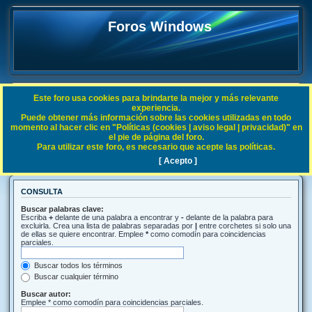
Foros Windows
Este foro usa cookies para brindarte la mejor y más relevante
FAQ
experiencia.
Puede obtener más información sobre las cookies utilizadas en todo
Índice general
Buscar
momento al hacer clic en "Políticas (cookies | aviso legal | privacidad)" en
el pie de página del foro.
Para utilizar este foro, es necesario que acepte las políticas.
Buscar
[ Acepto ]
CONSULTA
Buscar palabras clave:
Escriba
+
delante de una palabra a encontrar y
-
delante de la palabra para
excluirla. Crea una lista de palabras separadas por
|
entre corchetes si solo una
de ellas se quiere encontrar. Emplee
*
como comodín para coincidencias
parciales.
Buscar todos los términos
Buscar cualquier término
Buscar autor:
Emplee * como comodín para coincidencias parciales.