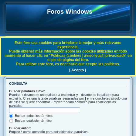
Foros Windows
Este foro usa cookies para brindarte la mejor y más relevante
FAQ
experiencia.
Puede obtener más información sobre las cookies utilizadas en todo
Índice general
Buscar
momento al hacer clic en "Políticas (cookies | aviso legal | privacidad)" en
el pie de página del foro.
Para utilizar este foro, es necesario que acepte las políticas.
Buscar
[ Acepto ]
CONSULTA
Buscar palabras clave:
Escriba
+
delante de una palabra a encontrar y
-
delante de la palabra para
excluirla. Crea una lista de palabras separadas por
|
entre corchetes si solo una
de ellas se quiere encontrar. Emplee
*
como comodín para coincidencias
parciales.
Buscar todos los términos
Buscar cualquier término
Buscar autor:
Emplee * como comodín para coincidencias parciales.