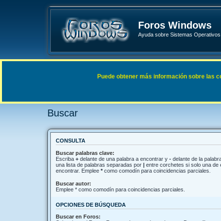
Foros Windows
Ayuda sobre Sistemas Operativos 
Enlaces rápidos
FAQ
Puede obtener más información sobre las cook
Índice general
Buscar
Buscar
CONSULTA
Buscar palabras clave:
Escriba
+
delante de una palabra a encontrar y
-
delante de la palabra
una lista de palabras separadas por
|
entre corchetes si solo una de 
encontrar. Emplee
*
como comodín para coincidencias parciales.
Buscar autor:
Emplee * como comodín para coincidencias parciales.
OPCIONES DE BÚSQUEDA
Buscar en Foros: