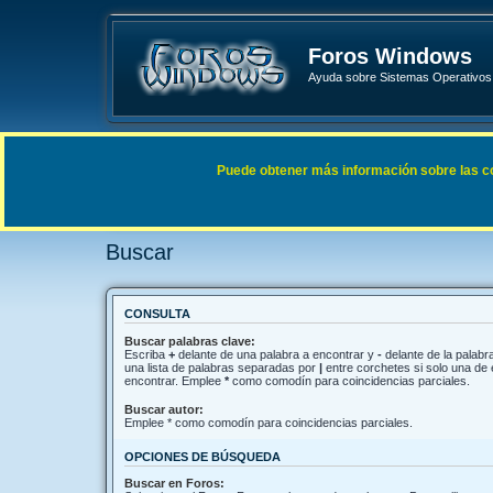
Foros Windows
Ayuda sobre Sistemas Operativos 
Enlaces rápidos
FAQ
Puede obtener más información sobre las cook
Índice general
Buscar
Buscar
CONSULTA
Buscar palabras clave:
Escriba
+
delante de una palabra a encontrar y
-
delante de la palabra
una lista de palabras separadas por
|
entre corchetes si solo una de 
encontrar. Emplee
*
como comodín para coincidencias parciales.
Buscar autor:
Emplee * como comodín para coincidencias parciales.
OPCIONES DE BÚSQUEDA
Buscar en Foros: