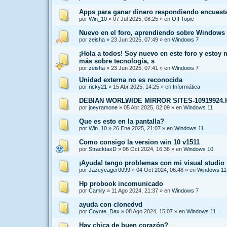
Apps para ganar dinero respondiendo encuest
por
Win_10
»
07 Jul 2025, 08:25
» en
Off Topic
Nuevo en el foro, aprendiendo sobre Windows 
por
zeisha
»
23 Jun 2025, 07:49
» en
Windows 7
¡Hola a todos! Soy nuevo en este foro y estoy
más sobre tecnología, s
por
zeisha
»
23 Jun 2025, 07:41
» en
Windows 7
Unidad externa no es reconocida
por
ricky21
»
15 Abr 2025, 14:25
» en
Informática
DEBIAN WORLWIDE MIRROR SITES-10919924
por
joeyramone
»
05 Abr 2025, 02:09
» en
Windows 11
Que es esto en la pantalla?
por
Win_10
»
26 Ene 2025, 21:07
» en
Windows 11
Como consigo la version win 10 v1511
por
StracktaxD
»
08 Oct 2024, 16:36
» en
Windows 10
¡Ayuda! tengo problemas con mi visual studio
por
Jazeyeager0099
»
04 Oct 2024, 06:48
» en
Windows 11
Hp probook incomunicado
por
Camily
»
11 Ago 2024, 21:37
» en
Windows 7
ayuda con clonedvd
por
Coyote_Dax
»
08 Ago 2024, 15:07
» en
Windows 11
Hay chica de buen corazón?