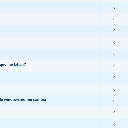
0
0
0
0
0
 que me faltan?
0
0
0
 de windows no me cambia
0
0
0