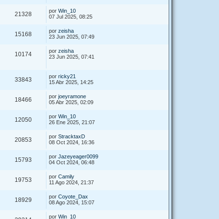
por
Win_10
21328
07 Jul 2025, 08:25
por
zeisha
15168
23 Jun 2025, 07:49
por
zeisha
10174
23 Jun 2025, 07:41
por
ricky21
33843
15 Abr 2025, 14:25
por
joeyramone
18466
05 Abr 2025, 02:09
por
Win_10
12050
26 Ene 2025, 21:07
por
StracktaxD
20853
08 Oct 2024, 16:36
por
Jazeyeager0099
15793
04 Oct 2024, 06:48
por
Camily
19753
11 Ago 2024, 21:37
por
Coyote_Dax
18929
08 Ago 2024, 15:07
por
Win_10