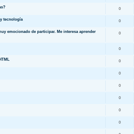
as?
0
y tecnología
0
 muy emocionado de participar. Me interesa aprender
0
0
.HTML
0
0
0
0
0
0