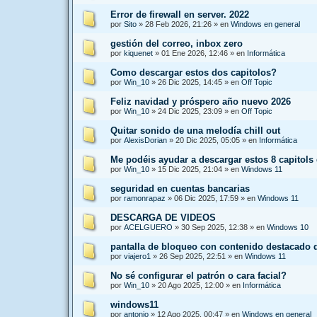
Error de firewall en server. 2022
por
Sito
»
28 Feb 2026, 21:26
» en
Windows en general
gestión del correo, inbox zero
por
kiquenet
»
01 Ene 2026, 12:46
» en
Informática
Como descargar estos dos capitolos?
por
Win_10
»
26 Dic 2025, 14:45
» en
Off Topic
Feliz navidad y próspero año nuevo 2026
por
Win_10
»
24 Dic 2025, 23:09
» en
Off Topic
Quitar sonido de una melodía chill out
por
AlexisDorian
»
20 Dic 2025, 05:05
» en
Informática
Me podéis ayudar a descargar estos 8 capitols
por
Win_10
»
15 Dic 2025, 21:04
» en
Windows 11
seguridad en cuentas bancarias
por
ramonrapaz
»
06 Dic 2025, 17:59
» en
Windows 11
DESCARGA DE VIDEOS
por
ACELGUERO
»
30 Sep 2025, 12:38
» en
Windows 10
pantalla de bloqueo con contenido destacado
por
viajero1
»
26 Sep 2025, 22:51
» en
Windows 11
No sé configurar el patrón o cara facial?
por
Win_10
»
20 Ago 2025, 12:00
» en
Informática
windows11
por
antonio
»
12 Ago 2025, 00:47
» en
Windows en general