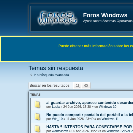
Foros Windows
Ayuda sobre Sistemas Operativos 
Enlaces rápidos
FAQ
Puede obtener más información sobre las cook
Índice general
Buscar
Temas sin respuesta
Temas sin respuesta
Ir a búsqueda avanzada
Buscar
Búsqueda avanzada
TEMAS
al guardar archivo, aparece contenido desord
por
Lucia
»
24 Jun 2026, 15:30
» en
Windows 10
No puedo compartir pantalla del portátil a la te
por
Win_10
»
11 Jun 2026, 23:49
» en
Windows 11
HASTA 5 INTENTOS PARA CONECTARSE POR
por
wontollamx
»
06 Abr 2026, 19:23
» en
Windows Server 