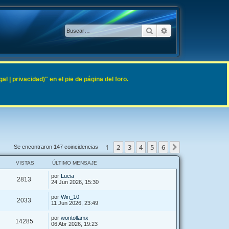
Buscar
Búsqueda avanzad
 | privacidad)" en el pie de página del foro.
1
2
3
4
5
6
Siguiente
Se encontraron 147 coincidencias
VISTAS
ÚLTIMO MENSAJE
por
Lucia
2813
24 Jun 2026, 15:30
por
Win_10
2033
11 Jun 2026, 23:49
por
wontollamx
14285
06 Abr 2026, 19:23