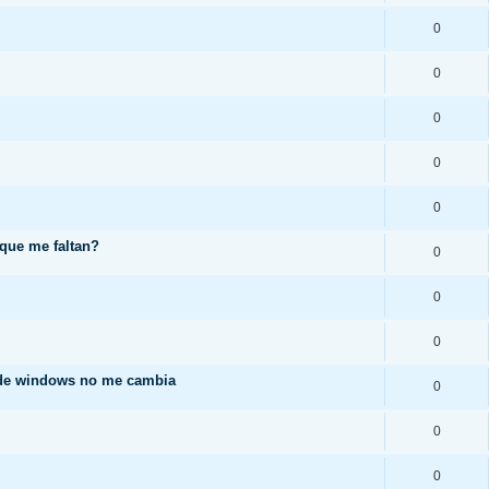
0
0
0
0
0
 que me faltan?
0
0
0
 de windows no me cambia
0
0
0