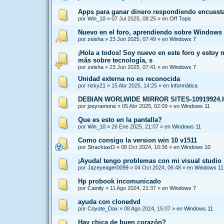
Apps para ganar dinero respondiendo encuest
por
Win_10
»
07 Jul 2025, 08:25
» en
Off Topic
Nuevo en el foro, aprendiendo sobre Windows 
por
zeisha
»
23 Jun 2025, 07:49
» en
Windows 7
¡Hola a todos! Soy nuevo en este foro y estoy
más sobre tecnología, s
por
zeisha
»
23 Jun 2025, 07:41
» en
Windows 7
Unidad externa no es reconocida
por
ricky21
»
15 Abr 2025, 14:25
» en
Informática
DEBIAN WORLWIDE MIRROR SITES-10919924
por
joeyramone
»
05 Abr 2025, 02:09
» en
Windows 11
Que es esto en la pantalla?
por
Win_10
»
26 Ene 2025, 21:07
» en
Windows 11
Como consigo la version win 10 v1511
por
StracktaxD
»
08 Oct 2024, 16:36
» en
Windows 10
¡Ayuda! tengo problemas con mi visual studio
por
Jazeyeager0099
»
04 Oct 2024, 06:48
» en
Windows 11
Hp probook incomunicado
por
Camily
»
11 Ago 2024, 21:37
» en
Windows 7
ayuda con clonedvd
por
Coyote_Dax
»
08 Ago 2024, 15:07
» en
Windows 11
Hay chica de buen corazón?