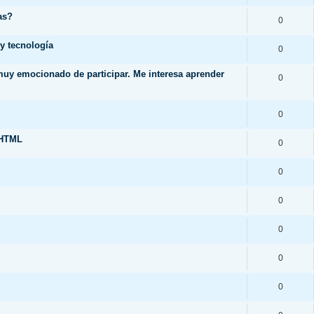
as?
0
y tecnología
0
 muy emocionado de participar. Me interesa aprender
0
0
.HTML
0
0
0
0
0
0