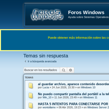
Foros Windows
Ayuda sobre Sistemas Operativos 
Enlaces rápidos
FAQ
Puede obtener más información sobre las cook
Índice general
Buscar
Temas sin respuesta
Temas sin respuesta
Ir a búsqueda avanzada
Buscar
Búsqueda avanzada
TEMAS
al guardar archivo, aparece contenido desord
por
Lucia
»
24 Jun 2026, 15:30
» en
Windows 10
No puedo compartir pantalla del portátil a la te
por
Win_10
»
11 Jun 2026, 23:49
» en
Windows 11
HASTA 5 INTENTOS PARA CONECTARSE POR
por
wontollamx
»
06 Abr 2026, 19:23
» en
Windows Server 