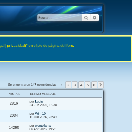
Buscar
Búsqueda avanzad
 | privacidad)" en el pie de página del foro.
1
2
3
4
5
6
Siguiente
Se encontraron 147 coincidencias
VISTAS
ÚLTIMO MENSAJE
por
Lucia
2816
24 Jun 2026, 15:30
por
Win_10
2034
11 Jun 2026, 23:49
por
wontollamx
14290
06 Abr 2026, 19:23