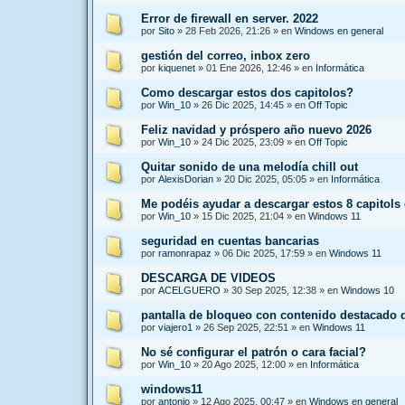
Error de firewall en server. 2022
por
Sito
»
28 Feb 2026, 21:26
» en
Windows en general
gestión del correo, inbox zero
por
kiquenet
»
01 Ene 2026, 12:46
» en
Informática
Como descargar estos dos capitolos?
por
Win_10
»
26 Dic 2025, 14:45
» en
Off Topic
Feliz navidad y próspero año nuevo 2026
por
Win_10
»
24 Dic 2025, 23:09
» en
Off Topic
Quitar sonido de una melodía chill out
por
AlexisDorian
»
20 Dic 2025, 05:05
» en
Informática
Me podéis ayudar a descargar estos 8 capitols
por
Win_10
»
15 Dic 2025, 21:04
» en
Windows 11
seguridad en cuentas bancarias
por
ramonrapaz
»
06 Dic 2025, 17:59
» en
Windows 11
DESCARGA DE VIDEOS
por
ACELGUERO
»
30 Sep 2025, 12:38
» en
Windows 10
pantalla de bloqueo con contenido destacado
por
viajero1
»
26 Sep 2025, 22:51
» en
Windows 11
No sé configurar el patrón o cara facial?
por
Win_10
»
20 Ago 2025, 12:00
» en
Informática
windows11
por
antonio
»
12 Ago 2025, 00:47
» en
Windows en general