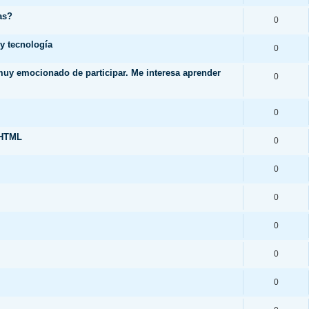
as?
0
y tecnología
0
 muy emocionado de participar. Me interesa aprender
0
0
.HTML
0
0
0
0
0
0