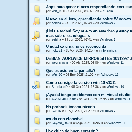
Apps para ganar dinero respondiendo encuest
por
Win_10
»
07 Jul 2025, 08:25
» en
Off Topic
Nuevo en el foro, aprendiendo sobre Windows 
por
zeisha
»
23 Jun 2025, 07:49
» en
Windows 7
¡Hola a todos! Soy nuevo en este foro y estoy
más sobre tecnología, s
por
zeisha
»
23 Jun 2025, 07:41
» en
Windows 7
Unidad externa no es reconocida
por
ricky21
»
15 Abr 2025, 14:25
» en
Informática
DEBIAN WORLWIDE MIRROR SITES-10919924
por
joeyramone
»
05 Abr 2025, 02:09
» en
Windows 11
Que es esto en la pantalla?
por
Win_10
»
26 Ene 2025, 21:07
» en
Windows 11
Como consigo la version win 10 v1511
por
StracktaxD
»
08 Oct 2024, 16:36
» en
Windows 10
¡Ayuda! tengo problemas con mi visual studio
por
Jazeyeager0099
»
04 Oct 2024, 06:48
» en
Windows 11
Hp probook incomunicado
por
Camily
»
11 Ago 2024, 21:37
» en
Windows 7
ayuda con clonedvd
por
Coyote_Dax
»
08 Ago 2024, 15:07
» en
Windows 11
Hay chica de buen corazón?