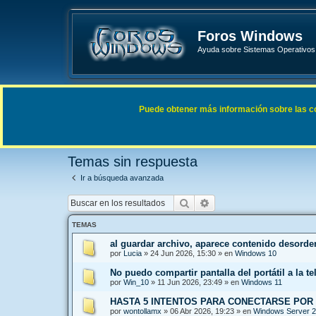
Foros Windows
Ayuda sobre Sistemas Operativos 
Enlaces rápidos
FAQ
Puede obtener más información sobre las cook
Índice general
Buscar
Temas sin respuesta
Temas sin respuesta
Ir a búsqueda avanzada
Buscar
Búsqueda avanzada
TEMAS
al guardar archivo, aparece contenido desord
por
Lucia
»
24 Jun 2026, 15:30
» en
Windows 10
No puedo compartir pantalla del portátil a la te
por
Win_10
»
11 Jun 2026, 23:49
» en
Windows 11
HASTA 5 INTENTOS PARA CONECTARSE POR
por
wontollamx
»
06 Abr 2026, 19:23
» en
Windows Server 