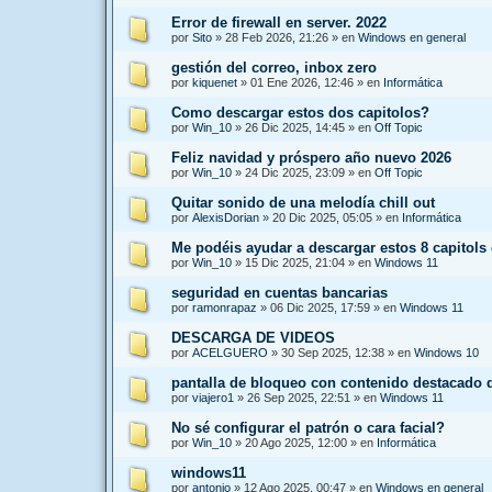
Error de firewall en server. 2022
por
Sito
»
28 Feb 2026, 21:26
» en
Windows en general
gestión del correo, inbox zero
por
kiquenet
»
01 Ene 2026, 12:46
» en
Informática
Como descargar estos dos capitolos?
por
Win_10
»
26 Dic 2025, 14:45
» en
Off Topic
Feliz navidad y próspero año nuevo 2026
por
Win_10
»
24 Dic 2025, 23:09
» en
Off Topic
Quitar sonido de una melodía chill out
por
AlexisDorian
»
20 Dic 2025, 05:05
» en
Informática
Me podéis ayudar a descargar estos 8 capitols
por
Win_10
»
15 Dic 2025, 21:04
» en
Windows 11
seguridad en cuentas bancarias
por
ramonrapaz
»
06 Dic 2025, 17:59
» en
Windows 11
DESCARGA DE VIDEOS
por
ACELGUERO
»
30 Sep 2025, 12:38
» en
Windows 10
pantalla de bloqueo con contenido destacado
por
viajero1
»
26 Sep 2025, 22:51
» en
Windows 11
No sé configurar el patrón o cara facial?
por
Win_10
»
20 Ago 2025, 12:00
» en
Informática
windows11
por
antonio
»
12 Ago 2025, 00:47
» en
Windows en general