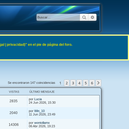
Buscar
Búsqueda avanzad
 | privacidad)" en el pie de página del foro.
1
2
3
4
5
6
Siguiente
Se encontraron 147 coincidencias
VISTAS
ÚLTIMO MENSAJE
por
Lucia
2835
24 Jun 2026, 15:30
por
Win_10
2040
11 Jun 2026, 23:49
por
wontollamx
14306
06 Abr 2026, 19:23