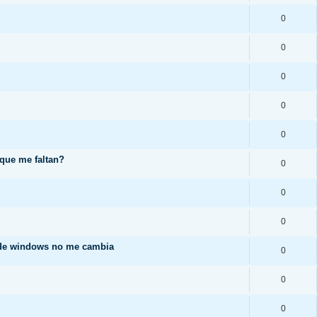
0
0
0
0
0
 que me faltan?
0
0
0
 de windows no me cambia
0
0
0