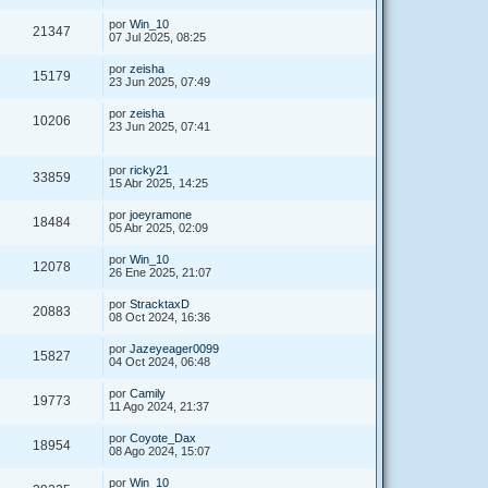
por
Win_10
21347
07 Jul 2025, 08:25
por
zeisha
15179
23 Jun 2025, 07:49
por
zeisha
10206
23 Jun 2025, 07:41
por
ricky21
33859
15 Abr 2025, 14:25
por
joeyramone
18484
05 Abr 2025, 02:09
por
Win_10
12078
26 Ene 2025, 21:07
por
StracktaxD
20883
08 Oct 2024, 16:36
por
Jazeyeager0099
15827
04 Oct 2024, 06:48
por
Camily
19773
11 Ago 2024, 21:37
por
Coyote_Dax
18954
08 Ago 2024, 15:07
por
Win_10