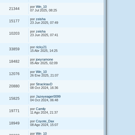
por
Win_10
21344
07 Jul 2025, 08:25
por
zeisha
15177
23 Jun 2025, 07:49
por
zeisha
10203
23 Jun 2025, 07:41
por
ricky21
33859
15 Abr 2025, 14:25
por
joeyramone
18482
05 Abr 2025, 02:09
por
Win_10
12076
26 Ene 2025, 21:07
por
StracktaxD
20880
08 Oct 2024, 16:36
por
Jazeyeager0099
15825
04 Oct 2024, 06:48
por
Camily
19771
11 Ago 2024, 21:37
por
Coyote_Dax
18949
08 Ago 2024, 15:07
por
Win_10