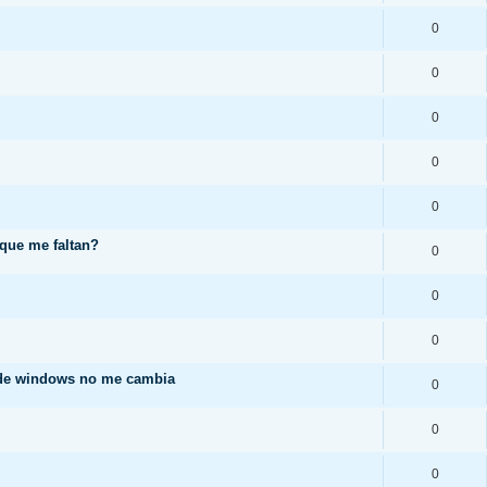
0
0
0
0
0
 que me faltan?
0
0
0
 de windows no me cambia
0
0
0