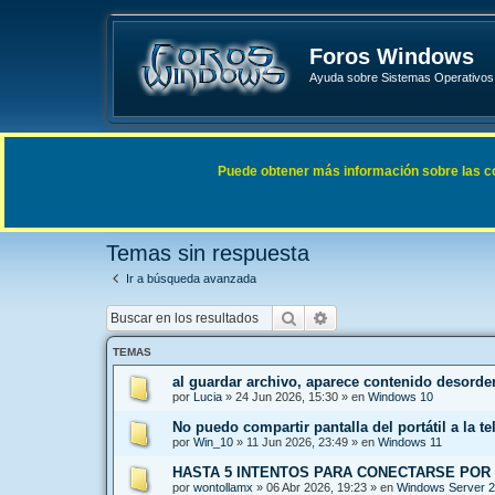
Foros Windows
Ayuda sobre Sistemas Operativos 
Enlaces rápidos
FAQ
Puede obtener más información sobre las cook
Índice general
Buscar
Temas sin respuesta
Temas sin respuesta
Ir a búsqueda avanzada
Buscar
Búsqueda avanzada
TEMAS
al guardar archivo, aparece contenido desord
por
Lucia
»
24 Jun 2026, 15:30
» en
Windows 10
No puedo compartir pantalla del portátil a la te
por
Win_10
»
11 Jun 2026, 23:49
» en
Windows 11
HASTA 5 INTENTOS PARA CONECTARSE POR
por
wontollamx
»
06 Abr 2026, 19:23
» en
Windows Server 