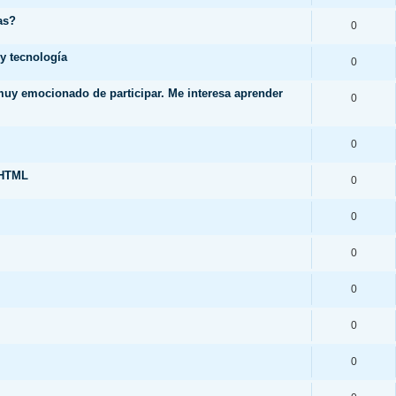
as?
0
y tecnología
0
 muy emocionado de participar. Me interesa aprender
0
0
.HTML
0
0
0
0
0
0