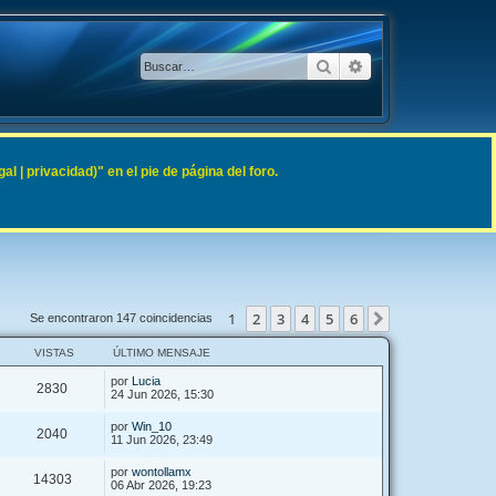
Buscar
Búsqueda avanzad
 | privacidad)" en el pie de página del foro.
1
2
3
4
5
6
Siguiente
Se encontraron 147 coincidencias
VISTAS
ÚLTIMO MENSAJE
por
Lucia
2830
24 Jun 2026, 15:30
por
Win_10
2040
11 Jun 2026, 23:49
por
wontollamx
14303
06 Abr 2026, 19:23