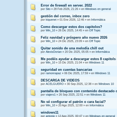
Error de firewall en server. 2022
por
Sito
»
28 Feb 2026, 21:26
» en
Windows en general
gestión del correo, inbox zero
por
kiquenet
»
01 Ene 2026, 12:46
» en
Informática
Como descargar estos dos capitolos?
por
Win_10
»
26 Dic 2025, 14:45
» en
Off Topic
Feliz navidad y próspero año nuevo 2026
por
Win_10
»
24 Dic 2025, 23:09
» en
Off Topic
Quitar sonido de una melodía chill out
por
AlexisDorian
»
20 Dic 2025, 05:05
» en
Informática
Me podéis ayudar a descargar estos 8 capitols
por
Win_10
»
15 Dic 2025, 21:04
» en
Windows 11
seguridad en cuentas bancarias
por
ramonrapaz
»
06 Dic 2025, 17:59
» en
Windows 11
DESCARGA DE VIDEOS
por
ACELGUERO
»
30 Sep 2025, 12:38
» en
Windows 10
pantalla de bloqueo con contenido destacado
por
viajero1
»
26 Sep 2025, 22:51
» en
Windows 11
No sé configurar el patrón o cara facial?
por
Win_10
»
20 Ago 2025, 12:00
» en
Informática
windows11
por
antonio
»
12 Ago 2025, 00:47
» en
Windows en general