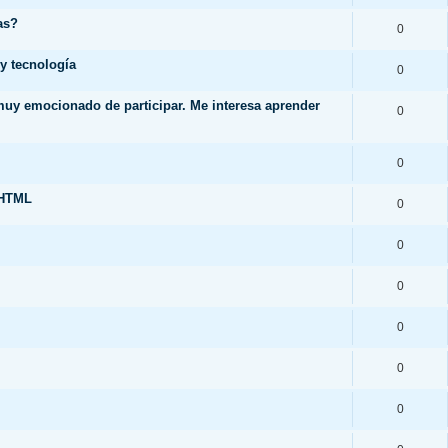
as?
0
y tecnología
0
 muy emocionado de participar. Me interesa aprender
0
0
.HTML
0
0
0
0
0
0