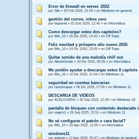
Error de firewall en server. 2022
por
Sito
»
28 Feb 2026, 21:26
» en
Windows en general
gestión del correo, inbox zero
por
kiquenet
»
01 Ene 2026, 12:46
» en
Informática
Como descargar estos dos capitolos?
por
Win_10
»
26 Dic 2025, 14:45
» en
Off Topic
Feliz navidad y próspero año nuevo 2026
por
Win_10
»
24 Dic 2025, 23:09
» en
Off Topic
Quitar sonido de una melodía chill out
por
AlexisDorian
»
20 Dic 2025, 05:05
» en
Informática
Me podéis ayudar a descargar estos 8 capitols
por
Win_10
»
15 Dic 2025, 21:04
» en
Windows 11
seguridad en cuentas bancarias
por
ramonrapaz
»
06 Dic 2025, 17:59
» en
Windows 11
DESCARGA DE VIDEOS
por
ACELGUERO
»
30 Sep 2025, 12:38
» en
Windows 10
pantalla de bloqueo con contenido destacado
por
viajero1
»
26 Sep 2025, 22:51
» en
Windows 11
No sé configurar el patrón o cara facial?
por
Win_10
»
20 Ago 2025, 12:00
» en
Informática
windows11
por
antonio
»
12 Ago 2025, 00:47
» en
Windows en general