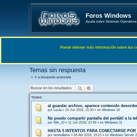
Foros Windows
Ayuda sobre Sistemas Operativos 
Enlaces rápidos
FAQ
Puede obtener más información sobre las cook
Índice general
Buscar
Temas sin respuesta
Temas sin respuesta
Ir a búsqueda avanzada
Buscar
Búsqueda avanzada
TEMAS
al guardar archivo, aparece contenido desord
por
Lucia
»
24 Jun 2026, 15:30
» en
Windows 10
No puedo compartir pantalla del portátil a la te
por
Win_10
»
11 Jun 2026, 23:49
» en
Windows 11
HASTA 5 INTENTOS PARA CONECTARSE POR
por
wontollamx
»
06 Abr 2026, 19:23
» en
Windows Server 