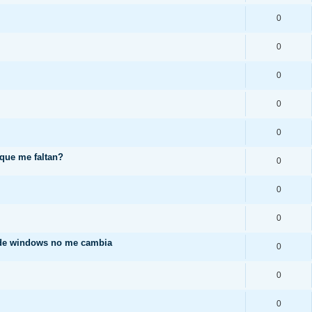
0
0
0
0
0
 que me faltan?
0
0
0
 de windows no me cambia
0
0
0