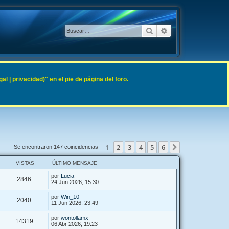
Buscar
Búsqueda avanzad
 | privacidad)" en el pie de página del foro.
1
2
3
4
5
6
Siguiente
Se encontraron 147 coincidencias
VISTAS
ÚLTIMO MENSAJE
por
Lucia
2846
24 Jun 2026, 15:30
por
Win_10
2040
11 Jun 2026, 23:49
por
wontollamx
14319
06 Abr 2026, 19:23