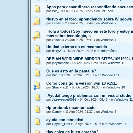
Apps para ganar dinero respondiendo encuest
por
Win_10
»
07 Jul 2025, 08:25
» en
Off Topic
Nuevo en el foro, aprendiendo sobre Windows 
por
zeisha
»
23 Jun 2025, 07:49
» en
Windows 7
¡Hola a todos! Soy nuevo en este foro y estoy
más sobre tecnología, s
por
zeisha
»
23 Jun 2025, 07:41
» en
Windows 7
Unidad externa no es reconocida
por
ricky21
»
15 Abr 2025, 14:25
» en
Informática
DEBIAN WORLWIDE MIRROR SITES-10919924
por
joeyramone
»
05 Abr 2025, 02:09
» en
Windows 11
Que es esto en la pantalla?
por
Win_10
»
26 Ene 2025, 21:07
» en
Windows 11
Como consigo la version win 10 v1511
por
StracktaxD
»
08 Oct 2024, 16:36
» en
Windows 10
¡Ayuda! tengo problemas con mi visual studio
por
Jazeyeager0099
»
04 Oct 2024, 06:48
» en
Windows 11
Hp probook incomunicado
por
Camily
»
11 Ago 2024, 21:37
» en
Windows 7
ayuda con clonedvd
por
Coyote_Dax
»
08 Ago 2024, 15:07
» en
Windows 11
Hay chica de buen corazón?